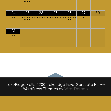
•
•
•
24
25
26
27
28
29
30
•
•
•
•
•
•
•
•
•
•
•
•
•
•
•
•
•
•
•
•
•
•
•
•
•
•
•
•
•
•
31
•
•
LakeRidge Falls 4200 Lakeridge Blvd, Sarasota FL ~~~
WordPress Themes by
Web-Dorado